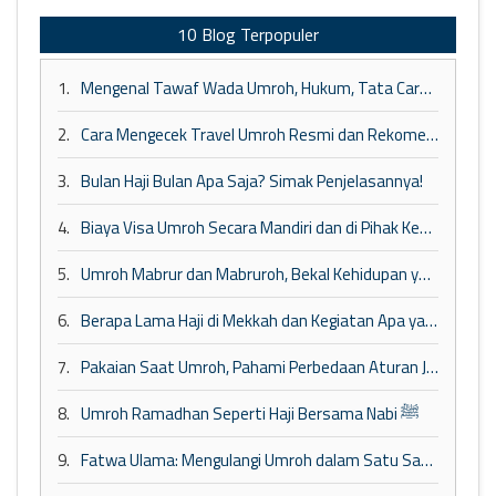
10 Blog Terpopuler
1.
Mengenal Tawaf Wada Umroh, Hukum, Tata Cara, dan Larangan Setelahnya
2.
Cara Mengecek Travel Umroh Resmi dan Rekomendasi Tour Travel Umroh Terbaik
3.
Bulan Haji Bulan Apa Saja? Simak Penjelasannya!
4.
Biaya Visa Umroh Secara Mandiri dan di Pihak Ketiga
5.
Umroh Mabrur dan Mabruroh, Bekal Kehidupan yang Lebih Baik
6.
Berapa Lama Haji di Mekkah dan Kegiatan Apa yang Dilakukan?
7.
Pakaian Saat Umroh, Pahami Perbedaan Aturan Jamaah Wanita dan Pria
8.
Umroh Ramadhan Seperti Haji Bersama Nabi ﷺ
9.
Fatwa Ulama: Mengulangi Umroh dalam Satu Safar