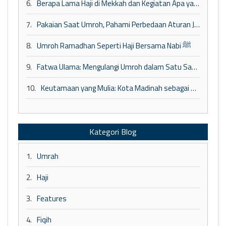
6.
Berapa Lama Haji di Mekkah dan Kegiatan Apa yang Dilakukan?
7.
Pakaian Saat Umroh, Pahami Perbedaan Aturan Jamaah Wanita dan Pria
8.
Umroh Ramadhan Seperti Haji Bersama Nabi ﷺ
9.
Fatwa Ulama: Mengulangi Umroh dalam Satu Safar
10.
Keutamaan yang Mulia: Kota Madinah sebagai Tempat Penuh Berkah dan Perlindungan
Kategori Blog
1.
Umrah
2.
Haji
3.
Features
4.
Fiqih