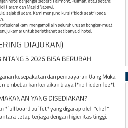
an hotel bergengsi (seperti Fairmont, Pullman, atau setara)
idil Haram dan Masjid Nabawi.
 sejak di udara. Kami mengunci kursi (*block seat*) pada
n.
profesional kami mengambil alih seluruh urusan bongkar-muat
enuju kamar untuk beristirahat setibanya di hotel.
ERING DIAJUKAN)
INTANG 5 2026 BISA BERUBAH
nganan kesepakatan dan pembayaran Uang Muka
ak membebankan kenaikan biaya (*no hidden fee*).
 MAKANAN YANG DISEDIAKAN?
 *full board buffet* yang digarap oleh *chef*
tara tetap terjaga dengan higienitas tinggi.