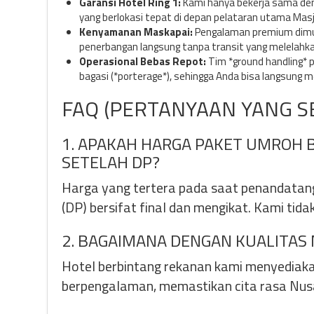
Garansi Hotel Ring 1:
Kami hanya bekerja sama deng
yang berlokasi tepat di depan pelataran utama Masj
Kenyamanan Maskapai:
Pengalaman premium dimulai
penerbangan langsung tanpa transit yang melelahka
Operasional Bebas Repot:
Tim *ground handling* 
bagasi (*porterage*), sehingga Anda bisa langsung m
FAQ (PERTANYAAN YANG S
1. APAKAH HARGA PAKET UMROH B
SETELAH DP?
Harga yang tertera pada saat penandata
(DP) bersifat final dan mengikat. Kami tid
2. BAGAIMANA DENGAN KUALITAS
Hotel berbintang rekanan kami menyediakan
berpengalaman, memastikan cita rasa Nusan