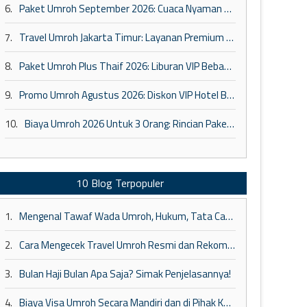
6.
Paket Umroh September 2026: Cuaca Nyaman Fasilitas VIP
7.
Travel Umroh Jakarta Timur: Layanan Premium & Kepastian
8.
Paket Umroh Plus Thaif 2026: Liburan VIP Bebas Repot
9.
Promo Umroh Agustus 2026: Diskon VIP Hotel Bintang 5
10.
Biaya Umroh 2026 Untuk 3 Orang: Rincian Paket Keluarga VIP
10 Blog Terpopuler
1.
Mengenal Tawaf Wada Umroh, Hukum, Tata Cara, dan Larangan Setelahnya
2.
Cara Mengecek Travel Umroh Resmi dan Rekomendasi Tour Travel Umroh Terbaik
3.
Bulan Haji Bulan Apa Saja? Simak Penjelasannya!
4.
Biaya Visa Umroh Secara Mandiri dan di Pihak Ketiga