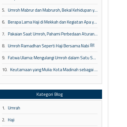
5.
Umroh Mabrur dan Mabruroh, Bekal Kehidupan yang Lebih Baik
6.
Berapa Lama Haji di Mekkah dan Kegiatan Apa yang Dilakukan?
7.
Pakaian Saat Umroh, Pahami Perbedaan Aturan Jamaah Wanita dan Pria
8.
Umroh Ramadhan Seperti Haji Bersama Nabi ﷺ
9.
Fatwa Ulama: Mengulangi Umroh dalam Satu Safar
10.
Keutamaan yang Mulia: Kota Madinah sebagai Tempat Penuh Berkah dan Perlindungan
Kategori Blog
1.
Umrah
2.
Haji