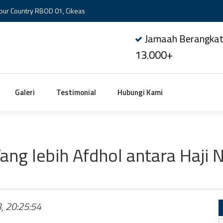
bur Country RBOD 01, Cikeas
Jamaah Berangka
13.000+
Galeri
Testimonial
Hubungi Kami
g lebih Afdhol antara Haji N
3, 20:25:54