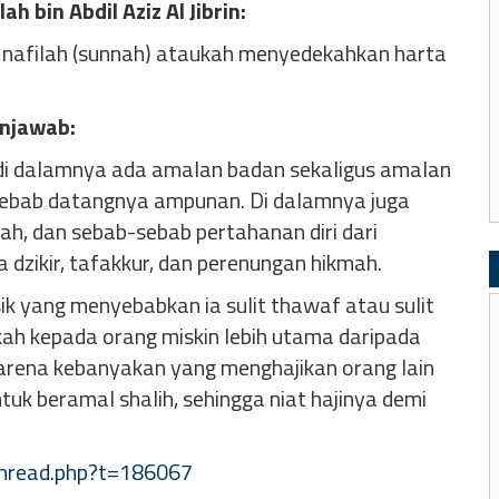
 bin Abdil Aziz Al Jibrin:
i nafilah (sunnah) ataukah menyedekahkan harta
enjawab:
na di dalamnya ada amalan badan sekaligus amalan
 sebab datangnya ampunan. Di dalamnya juga
h, dan sebab-sebab pertahanan diri dari
 dzikir, tafakkur, dan perenungan hikmah.
sik yang menyebabkan ia sulit thawaf atau sulit
kah kepada orang miskin lebih utama daripada
rena kebanyakan yang menghajikan orang lain
uk beramal shalih, sehingga niat hajinya demi
thread.php?t=186067