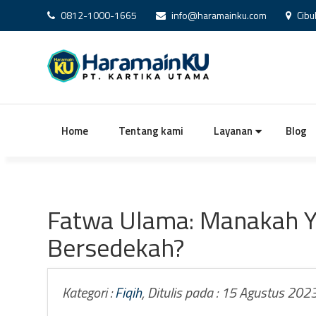
0812-1000-1665
info@haramainku.com
Cibu
Home
Tentang kami
Layanan
Blog
Fatwa Ulama: Manakah Yan
Bersedekah?
Kategori :
Fiqih
, Ditulis pada : 15 Agustus 202