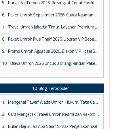
5.
Harga Haji Furoda 2026: Berangkat Cepat Fasilitas Maktab VIP
6.
Paket Umroh September 2026: Cuaca Nyaman Fasilitas VIP
7.
Travel Umroh Jakarta Timur: Layanan Premium & Kepastian
8.
Paket Umroh Plus Thaif 2026: Liburan VIP Bebas Repot
9.
Promo Umroh Agustus 2026: Diskon VIP Hotel Bintang 5
10.
Biaya Umroh 2026 Untuk 3 Orang: Rincian Paket Keluarga VIP
10 Blog Terpopuler
1.
Mengenal Tawaf Wada Umroh, Hukum, Tata Cara, dan Larangan Setelahnya
2.
Cara Mengecek Travel Umroh Resmi dan Rekomendasi Tour Travel Umroh Terbaik
3.
Bulan Haji Bulan Apa Saja? Simak Penjelasannya!