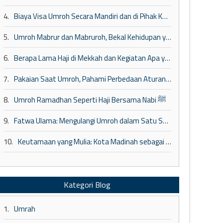
4.
Biaya Visa Umroh Secara Mandiri dan di Pihak Ketiga
5.
Umroh Mabrur dan Mabruroh, Bekal Kehidupan yang Lebih Baik
6.
Berapa Lama Haji di Mekkah dan Kegiatan Apa yang Dilakukan?
7.
Pakaian Saat Umroh, Pahami Perbedaan Aturan Jamaah Wanita dan Pria
8.
Umroh Ramadhan Seperti Haji Bersama Nabi ﷺ
9.
Fatwa Ulama: Mengulangi Umroh dalam Satu Safar
10.
Keutamaan yang Mulia: Kota Madinah sebagai Tempat Penuh Berkah dan Perlindungan
Kategori Blog
1.
Umrah