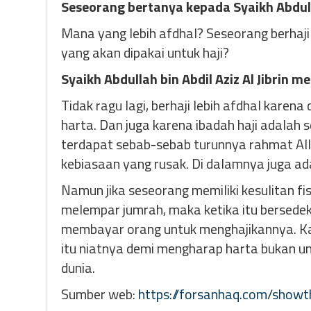
Seseorang bertanya kepada Syaikh Abdullah
Mana yang lebih afdhal? Seseorang berhaj
yang akan dipakai untuk haji?
Syaikh Abdullah bin Abdil Aziz Al Jibrin m
Tidak ragu lagi, berhaji lebih afdhal kare
harta. Dan juga karena ibadah haji adalah
terdapat sebab-sebab turunnya rahmat Alla
kebiasaan yang rusak. Di dalamnya juga ada
Namun jika seseorang memiliki kesulitan fi
melempar jumrah, maka ketika itu bersede
membayar orang untuk menghajikannya. Ka
itu niatnya demi mengharap harta bukan unt
dunia.
Sumber web:
https://forsanhaq.com/show